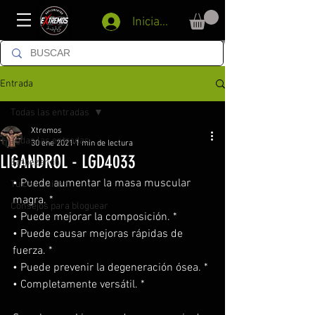
Iniciar sesión
Entrada
Todas las entradas
Xtremos
Todas las entradas
30 ene 2021
1 min de lectura
LIGANDROL - LGD4033
Empezando
• Puede aumentar la masa muscular 
Tu comunidad
magra. *
Consejos para bloguear
• Puede mejorar la composición. *
• Puede causar mejoras rápidas de 
fuerza. *
• Puede prevenir la degeneración ósea. *
• Completamente versátil. *