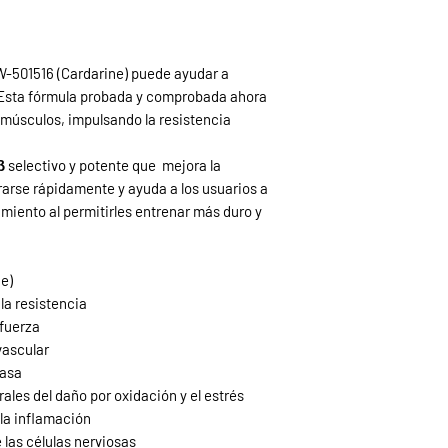
GW-501516 (Cardarine) puede ayudar a
. Esta fórmula probada y comprobada ahora
 músculos, impulsando la resistencia
 selectivo y potente que
mejora la
arse rápidamente y ayuda a los usuarios a
imiento al permitirles entrenar más duro y
e)
a resistencia
 fuerza
vascular
rasa
ales del daño por oxidación y el estrés
la inflamación
e las células nerviosas