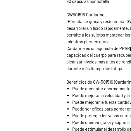
90 cápsulas por botella
GW501516 Cardarine
¡Pérdida de grasa y resistencia! 
desarrollar un físico rápidamente
permite a los sujetos mantener los
mientras pierden grasa.
Cardarine es un agonista de PPARβ
capacidad del cuerpo para recuper
alcanzar niveles más altos de rend
durante más tiempo sin fatiga.
Beneficios de GW-501516 (Cardarin
Puede
aumentar enormemente l
Puede mejorar la velocidad y la
Puede mejorar la fuerza cardio
Puede ser eficaz para perder g
Puede proteger los vasos cerebr
Puede quemar grasa y suprimir 
Puede
estimular el desarrollo d