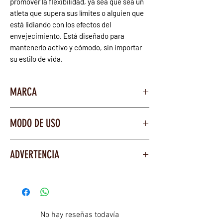
promover la flexibilidad, ya sea que sea un
atleta que supera sus límites o alguien que
está lidiando con los efectos del
envejecimiento. Está diseñado para
mantenerlo activo y cómodo, sin importar
su estilo de vida.
MARCA
ALPHA SUPPS
MODO DE USO
Tomar 5 cápsulas al día a cualquier
ADVERTENCIA
hora.
Este producto puede elevar su presión
Este soporte articular de primera
arterial e interferir con otros
calidad fue formulado para promover la
medicamentos que esté tomando. Hable
salud de ligamentos, tendones,
con su médico acerca de este producto.
No hay reseñas todavía
cartílagos y huesos a largo plazo para