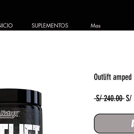
NICIO
SUPLEMENTOS
Mas
Outlift amped 
Pre
 S/ 240.00 
S/