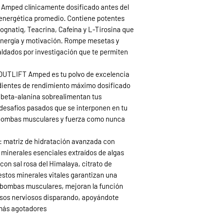
 Amped clínicamente dosificado antes del
 energética promedio. Contiene potentes
gnatiq, Teacrina, Cafeína y L-Tirosina que
energía y motivación. Rompe mesetas y
aldados por investigación que te permiten
 OUTLIFT Amped es tu polvo de excelencia
dientes de rendimiento máximo dosificado
la beta-alanina sobrealimentan tus
desafíos pasados que se interponen en tu
 bombas musculares y fuerza como nunca
o: matriz de hidratación avanzada con
 minerales esenciales extraídos de algas
on sal rosa del Himalaya, citrato de
estos minerales vitales garantizan una
 bombas musculares, mejoran la función
lsos nerviosos disparando, apoyándote
 más agotadores