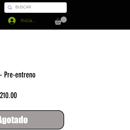
Iniciar sesión
- Pre-entreno
cio
Precio
 210.00
de
oferta
Agotado