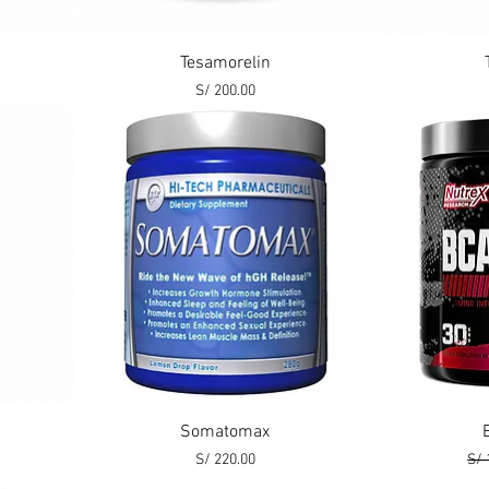
Vista rápida
Tesamorelin
Precio
S/ 200.00
Vista rápida
Somatomax
Precio
Pre
S/ 220.00
S/ 