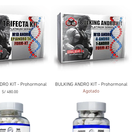
Vista rápida
Vista rápida
DRO KIT - Prohormonal
BULKING ANDRO KIT - Prohormonal
Agotado
Precio
S/ 480.00