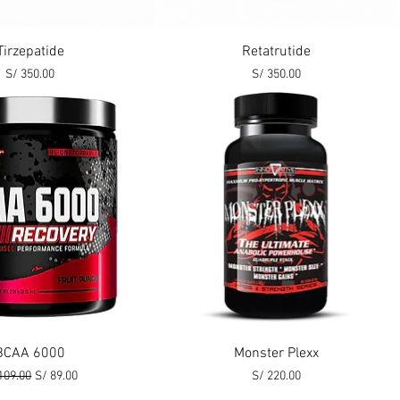
Vista rápida
Vista rápida
Tirzepatide
Retatrutide
Precio
Precio
S/ 350.00
S/ 350.00
Vista rápida
Vista rápida
BCAA 6000
Monster Plexx
cio
Precio de oferta
Precio
109.00
S/ 89.00
S/ 220.00