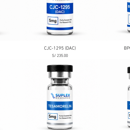
Vista rápida
CJC-1295 (DAC)
BP
Precio
S/ 235.00