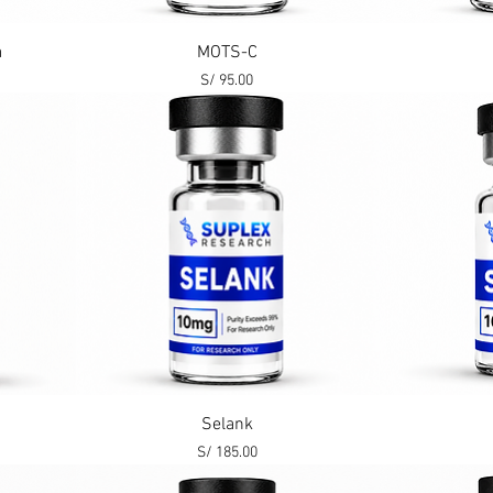
Vista rápida
a
MOTS-C
Precio
S/ 95.00
Vista rápida
Selank
Precio
S/ 185.00