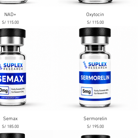
Vista rápida
Vista rápida
NAD+
Oxytocin
Precio
Precio
S/ 115.00
S/ 115.00
Vista rápida
Vista rápida
Semax
Sermorelin
Precio
Precio
S/ 185.00
S/ 195.00