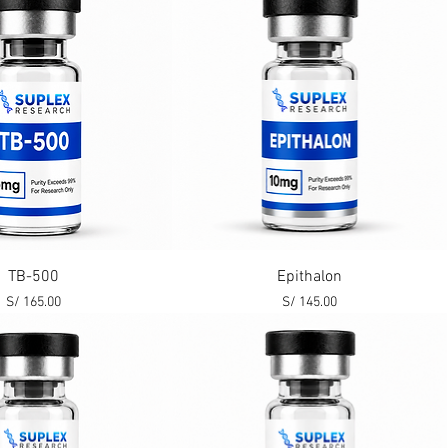
Vista rápida
Vista rápida
TB-500
Epithalon
Precio
Precio
S/ 165.00
S/ 145.00