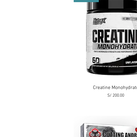
Vista rápida
Creatine Monohydrat
Precio
S/ 200.00