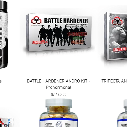
Vista rápida
e
BATTLE HARDENER ANDRO KIT -
TRIFECTA AN
Prohormonal
Precio
S/ 480.00