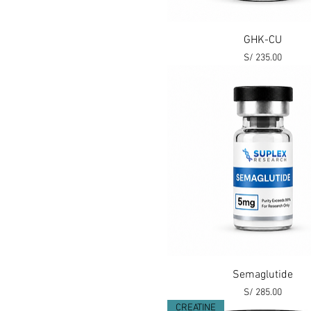
Vista rápida
GHK-CU
Precio
S/ 235.00
Vista rápida
Semaglutide
Precio
S/ 285.00
CREATINE