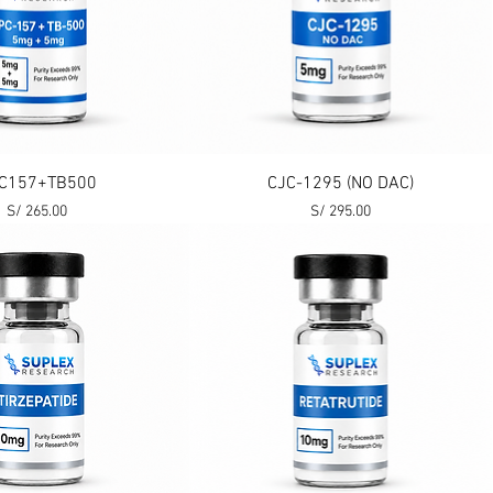
Vista rápida
Vista rápida
C157+TB500
CJC-1295 (NO DAC)
Precio
Precio
S/ 265.00
S/ 295.00