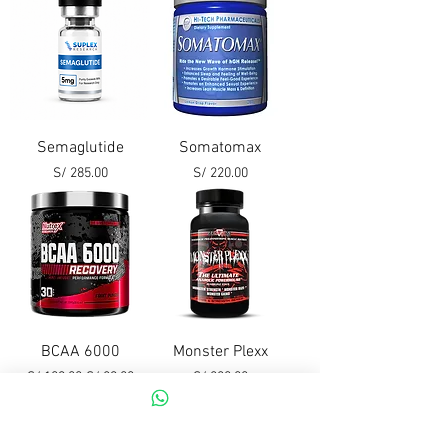
Semaglutide
Somatomax
Precio
Precio
S/ 285.00
S/ 220.00
BCAA 6000
Monster Plexx
Precio
Precio de oferta
Precio
S/ 109.00
S/ 89.00
S/ 220.00
CREATINE