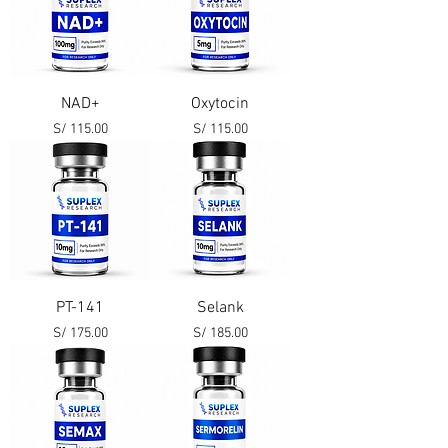
NAD+
Oxytocin
Precio
Precio
S/ 115.00
S/ 115.00
PT-141
Selank
Precio
Precio
S/ 175.00
S/ 185.00