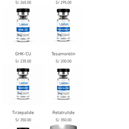
Precio
Precio
S/ 265.00
S/ 295.00
GHK-CU
Tesamorelin
Precio
Precio
S/ 235.00
S/ 200.00
Tirzepatide
Retatrutide
Precio
Precio
S/ 350.00
S/ 350.00