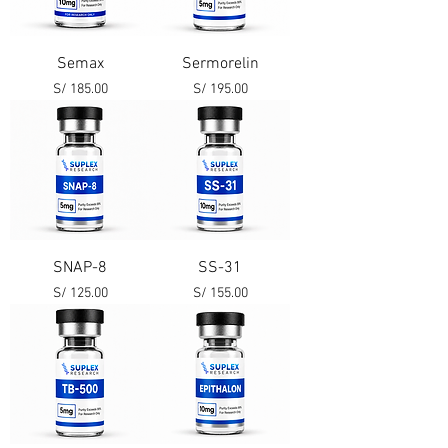
Semax
Sermorelin
Precio
Precio
S/ 185.00
S/ 195.00
SNAP-8
SS-31
Precio
Precio
S/ 125.00
S/ 155.00